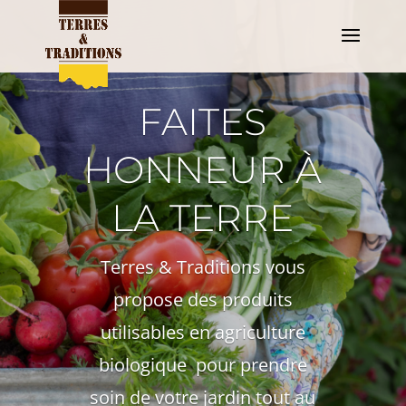
FAITES
HONNEUR À
LA TERRE
Terres & Traditions vous
propose des
produits
utilisables en agriculture
biologique
pour prendre
soin de votre jardin tout au